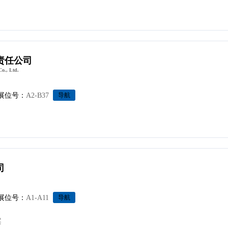
责任公司
o., Ltd.
展位号：
A2-B37
导航
司
展位号：
A1-A11
导航
案