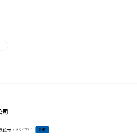
3
公司
展位号：
A3-C37-1
导航