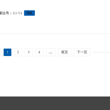
展位号：
A3-Y4
导航
1
2
3
4
…
尾页
下一页