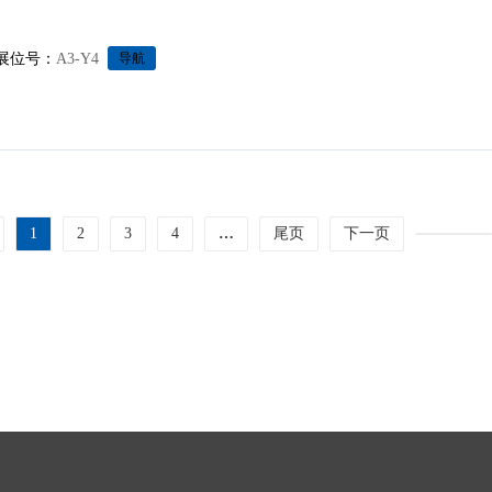
展位号：
A3-Y4
导航
1
2
3
4
…
尾页
下一页