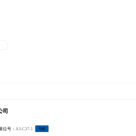
3
公司
展位号：
A3-C37-1
导航