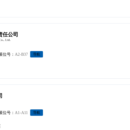
责任公司
o., Ltd.
展位号：
A2-B37
导航
司
展位号：
A1-A11
导航
案