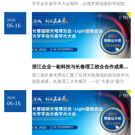
学学会长春学术大会期间，白俄罗斯国家科学院院
士、斯捷潘诺夫物理研究所所长Sergey Gaponenko接
受专访。他高度评价长春光学科研实力与中国光学产
2026
业创新成果，看好全球光学产学研合作前景，解读了
06-16
光科技与产业融合的时代价值。Sergey Gaponenko指
出，中国已在现代光学、光电子技术领域占据全球重
要地位。作为融合多学科的交叉领域，光子学发展潜
力巨大。目前中国在光学基础研究、前沿创新领域成
果突出，不仅实现多项核心技术突破，更完成规模化
产业化落地，产
浙江企业一彬科技与长春理工校企合作成果：
第四代智能激光除草机器人亮相光博会
第三届长春光博会汇聚了全球光电领域的前沿技术与
创新成果。长春理工大学展区，一台“大家伙”吸引了
络绎不绝的观众驻足，成了当之无愧的“显眼包”。这
是一台智能激光除草机，它没有传统农机的粗犷轰
2026
鸣，取而代之的是静默而精准的激光束——只需毫秒
06-16
级识别，便能对杂草实施“定点清除”。跨界转型：从
汽车精密制造到智慧农业这台设备的“缔造者”之一，
是深耕汽车零部件领域多年的宁波一彬电子科技股份
有限公司。作为一家传统汽车零部件企业，为何要跨
界“下田”？一彬科技副总经理刘镇中给出答案，此次