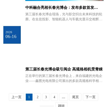
跨界布局，是立足行业发展刚需、依托企业自身
中科融合亮相长春光博会：发布多款首发
MEMS光学模组，赋能具身智能与汽车产业
第三届长春光博会现场，光与影交织出未来科技的轮
廓。在全息投影、智能机器人与车载光显示交相辉映
的展馆中，中科融合感知智能研究院有限公司（以下
简称“中科融合”）携多款首发技术产品重磅登场，以
2026
MEMS光学芯片与模组为核心，为物理AI时代打
06-16
造“感知入口”与“交互出口”的光学底座。本次展会
上，中科融合重点展示了光感知与光显示两大方向的
前沿成果。面向具身智能机器人、工业扫描和智能汽
车领域，公司推出了小体积多模态扫描成像模组，为
机器人赋予高精度的三维视觉能力；同时发布10000
尼特绿光显示模组以及面向车载显示和智能投地
第三届长春光博会吸引闽企 高规格相机受青睐
正在举行的第三届长春光博会上，来自福建的光电企
业——鑫图光电有限公司展出的多款高规格科学相机
产品，凭借出色的技术性能成为展会亮点，受到众多
科研院所和高校客户的关注。鑫图光电是一家专注于
光子探测科学相机研发与制造的高新技术企业，其产
上一页
1
2
3
4
…
尾页
下一页
品广泛应用于半导体检测、天文成像、科研显微成像
跳转
和物理光谱分析等领域。本届光博会上，该公司重点