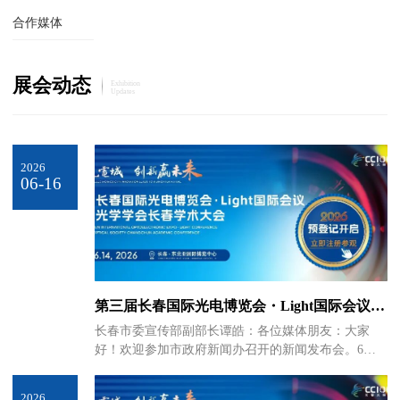
合作媒体
展会动态
Exhibition
Updates
2026
06-16
第三届长春国际光电博览会・Light国际会议暨
中国光学学会长春学术大会闭幕新闻发布会召
长春市委宣传部副部长谭皓：各位媒体朋友：大家
开
好！欢迎参加市政府新闻办召开的新闻发布会。6月
12日至14日，第三届长春国际光电博览会・Light国际
会议暨中国光学学会长春学术大会在东北亚国际博览
2026