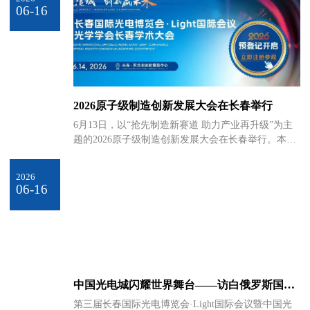
中心成功举办。在闭幕之际，我们邀请长春市工业和
06-16
信息化局局长方述华先生，为大家介绍展会的举办情
况。共同出席发布会的还有中国科学院长春光机所副
所长孙守红先生，长春理工大学副校长董立泉先生，
长春市人力资源和社会保障局局长孙冠一先生，长春
市经济合作局局长赵庆利先生，他们将共同回答大家
关心的问题。长春市工业和信息化局局长方述华
2026原子级制造创新发展大会在长春举行
6月13日，以“抢先制造新赛道 助力产业再升级”为主
题的2026原子级制造创新发展大会在长春举行。本次
大会发布了《原子级制造创新发展联盟与“光电城”战
略合作倡议》《原子级制造创新发展倡议》以及原子
2026
级制造领域十大基础科学问题，为我国原子级制造技
06-16
术的体系化发展与前沿布局提供清晰的战略指引。大
会报告环节行业大咖云集，参与专家分别以《人工智
能赋能原子级材料创新应用》《影响制造业发展的新
技术》《团簇原子级制造的若干探索》为题展开分
享，带来高水准、前瞻性的学术见解。大会现场还开
展了“原子级制造前沿技术赋能产业升级”高
中国光电城闪耀世界舞台——访白俄罗斯国家
科学院院士Sergey Gaponenko
第三届长春国际光电博览会·Light国际会议暨中国光