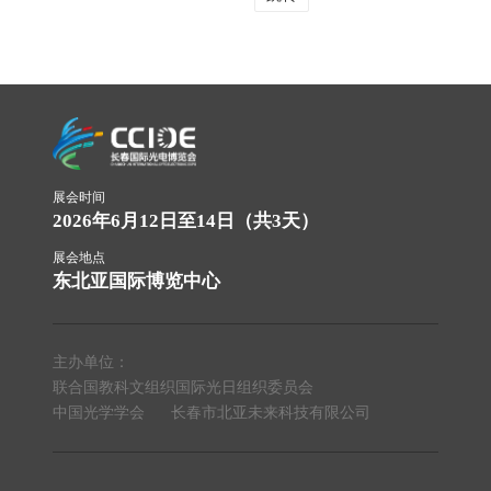
展示了应用于半导体量测、深空探测以及生物荧光成
像方向的多款前沿相机，吸引了不少专业观众驻足交
流。“目前人流量很高，有效客户群体比较多。”鑫图
光电长春区域负责人曲东旭介绍，展会期间，公司已
接
展会时间
2026年6月12日至14日（共3天）
展会地点
东北亚国际博览中心
主办单位：
联合国教科文组织国际光日组织委员会
中国光学学会
长春市北亚未来科技有限公司