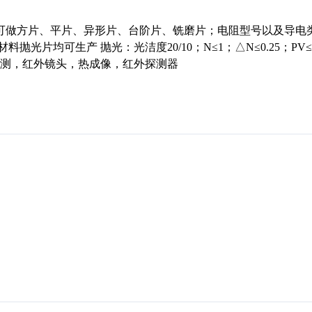
可做方片、平片、异形片、台阶片、铣磨片；电阻型号以及导电类
片均可生产 抛光：光洁度20/10；N≤1；△N≤0.25；PV≤1/2
途：安防，监测，红外镜头，热成像，红外探测器