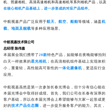
机、照摄相机、高清高速相机和高速相机等系列相机产品，以及
在核心相机产品基础上，进一步
形
成的对应产品组件
。
中航视嘉产品广泛应用于
航天、
航空、船舶
等领域，涵盖
机
载、地面及舰载
等多种应用场景。
中航视嘉技术限公司
总经理 陈伟嘉
本届展会我们携带了
20款
特色产品，如能够在夜晚能够拍到
白天一样效果的
星光相机
；在高清相机组件基础上实现体积
小，重量轻，高性能高可靠性的
一体化摄像机
，更适应行业
应用。
中航视嘉虽然是第一次参加长春光博会，但十分有信心能在
本届光博会中取得好成绩。首先，我们公司在长春有深厚的
客户基础，所以在本届光博会上希望能够与大家一起形成更
好的
技术产品生态
圈
，进一步提升服务客户的能力。其次，