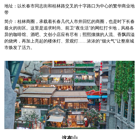
地址：以长春市同志街和桂林路交叉的十字路口为中心的繁华商业地
带
简介：桂林商圈，承载着长春几代人市井回忆的商圈，也是时下长春
最火的街区。这里是追求时尚、前卫“夜生活”的网红打卡地，风格各
异的咖啡馆、酒吧、文创小店应有尽有；熙熙攘攘的人流、香飘四溢
的烧烤，再加上亮起的楼体灯、景观灯……浓浓的“烟火气”让整座城
市焕发了活力。
这有山