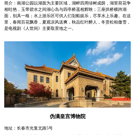
简介：南湖公园以湖面为主要区域，湖畔四周绿树成荫，湖里荷花争
相吐艳，玉带碧水之间湖心岛与四亭桥遥相辉映；三座拱桥横跨湖
面，别具一格；水上游乐区可供人们划船娱乐，尽享水上乐趣。在这
里，春闻百花飘香，夏观凉风送爽，秋品红叶醉人，冬赏松柏傲雪，
是电视剧《人世间》主要取景地之一。
伪满皇宫博物院
地址：长春市光复北路5号