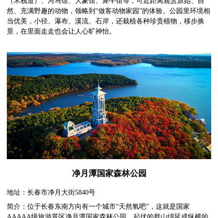
（木栈道）、河马馆、大象馆、犀牛馆等，可近距离观赏原始、自
然、充满野趣的动物，领略到“做客动物家园”的体验。公园里环境相
当优美，小径、瀑布、溪流、石岸，还栽植各种珍贵植物，移步换
景，在里面走走也会让人心旷神怡。
净月潭国家森林公园
地址：长春市净月大街5840号
简介：位于长春东南方向有一个城市“天然氧吧”，这就是国家
AAAAA级旅游景区净月潭国家森林公园。起伏的群山绵延成纵横的