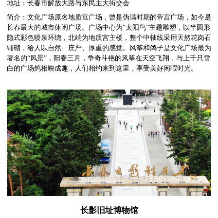
地址：长春市解放大路与东民主大街交会
简介：文化广场原名地质宫广场，曾是伪满时期的帝宫广场，如今是
长春最大的城市休闲广场。广场中心为“太阳鸟”主题雕塑，以半圆形
隐式彩色喷泉环绕，北端为地质宫主楼，整个中轴线采用天然花岗石
铺砌，给人以自然、庄严、厚重的感觉。风筝和鸽子是文化广场最为
著名的“风景”，阳春三月，争奇斗艳的风筝在天空飞翔，与上千只雪
白的广场鸽相映成趣，人们相约来到这里，享受美好闲暇时光。
长影旧址博物馆