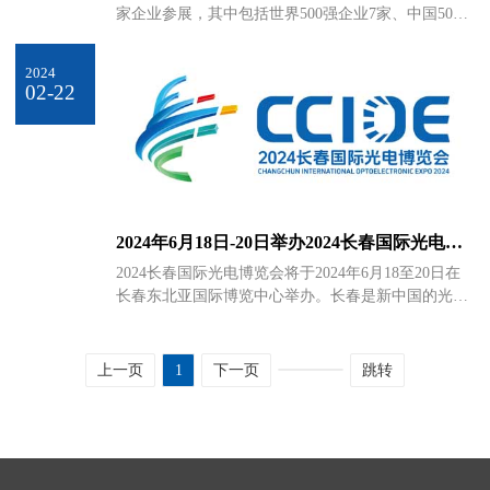
家企业参展，其中包括世界500强企业7家、中国500
强企业10家、科技小巨人企业16家、上市企业51家、
专精特新“小巨人”企业60家。国外参展企业包括德、
2024
荷、美、韩、俄、新加坡6个国家的18家企业，包括
02-22
飞利浦(中国)投资有限公司（荷兰）、
WavelengthOpto-Electronic(南京波长光电科技股份有
限公司)（新加坡）；EdgeWaveGmbH(超快）（德
国）；阿美特克商贸(上海)有限公司（美国）；美国
环球光学远东有限公司南京代表处（美国）；
KNCDisplay（韩国）；引诺(长春)国际技术孵化有限
2024年6月18日-20日举办2024长春国际光电博
公司（德国）UCEngineeringLLC（美国）；J-
览会
REAKO（韩国）；Autonomousa2z Korea （韩国）；
2024长春国际光电博览会将于2024年6月18至20日在
KAR（韩国）；韩国明进精工株式会社（韩国）；
长春东北亚国际博览中心举办。长春是新中国的光学
NMC（韩国）；EZGROUP Korea （韩国）；SB-
事业起步的地方，新中国在光学领域的第一个研究所
Solution联合参展商:UNIST（韩国）；CLEF（韩
在这里成立，中国光学事业的奠基人王大珩曾在这里
国）；Itis（韩国）；俄罗斯科学院自动化与电力测量
耕耘奋斗，中国第一台红宝石激光器在这里诞生，中
上一页
1
下一页
跳转
研究所（俄罗斯），国内参展企业包括中科院系的研
国唯一的国家级光学专业科技馆坐落在这里。 本届展
究所长春光机所、上海光机所、西安光机所、上海技
会以“光电引领、共创未来”为主题，设计展览展示、
物所等7家研究所；高校包括吉林大学、同济大学、
光电会议及系列活动。期间将安排2024长春国际光电
西安电子科技大学、长春理工大学等；头部企业包括
博览会开幕式暨光电产业创新发展大会、2024年Light
华为、京东方、大族激光、海康威视、福光股份、乾
国际会议、光电领域学术和应用研究会议、长春市光