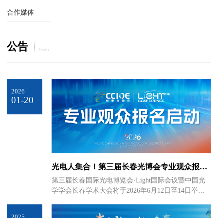
合作媒体
公告
Notice
2026
01-20
光电人集合！第三届长春光博会专业观众报名
开启，前沿技术 + 全链条创新盛宴不容错过
第三届长春国际光电博览会·Light国际会议暨中国光
学学会长春学术大会将于2026年6月12日至14日举
办，大会将在持续放大长春光电产业集聚效应，构
建“长春核心－北方联动－全国覆盖”的三级推广网
2025