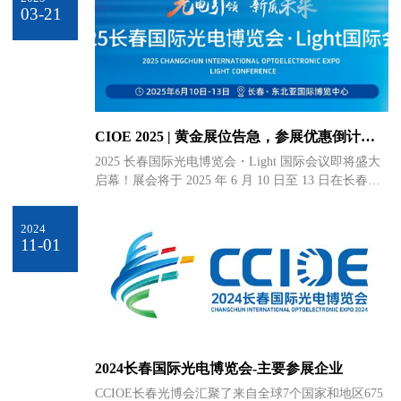
络，将邀请哈尔滨、沈阳、大连、北京、济南等北方
03-21
地区的采购买手，打造北方地区的高质量光电专业性
展会，并将邀请国内外更多头部企业也将共同来到长
春。同时，第三届长春光博会将继续推动技术创新与
产业创新的深度融合，与Light Conference 2026、首届
中国光学学会长春学术大会同期举办，并将创新设立
原子级制造创新展区，打造从基础光学研究、产业生
CIOE 2025 | 黄金展位告急，参展优惠倒计
态融合到尖端制造技术的全链条创新，为您呈现一场
时......
永不落幕的光电产业盛宴！ 如果您是光电领域业内人
2025 长春国际光电博览会・Light 国际会议即将盛大
士、从事光电相关工作，或者对光电行业感兴趣，想
启幕！展会将于 2025 年 6 月 10 日至 13 日在长春东
要了解最新、最前沿的光电技术、产品。欢迎您报名
北亚国际博览中心举办，以 “光电引领，新质未来”
参观，零距离感受长春光博会的精彩瞬间。 现诚邀热
为主题，聚焦国内外光电前沿技术产品应用，全力构
2024
爱光电的您通过以下两种方式注册成为本届展会的专
建产、学、研融合发展新平台，助力我国光电信息产
11-01
业观众，共同见证和探讨光电行业未来发展方向。
业迈向高质量发展新征程。
2024长春国际光电博览会-主要参展企业
CCIOE长春光博会汇聚了来自全球7个国家和地区675