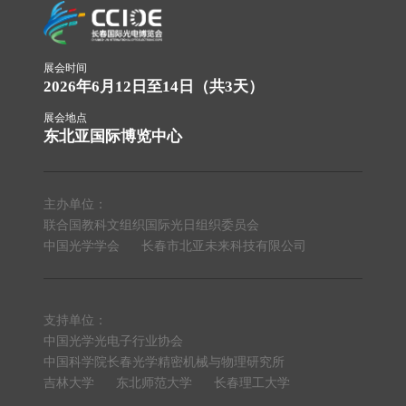
曜光学、等；吉林省内的知名企业包括长春一汽、中
电信息产业专家委员会第二次会议等主要会议。同
车长客、长光卫星、奥来德、希达等。
期，举办光电尖端人才招聘活动、长春市光电信息产
业招商 推介活动暨项目签约仪式，以及参观考察和文
旅活动等系列活动。从产业到终端，促进产业链供应
展会时间
2026年6月12日至14日（共3天）
链畅通，不断融合升级，积极推动整个行业创新技术
高质量供给，为我国经济高质量发展提供有力科技支
展会地点
撑。
东北亚国际博览中心
主办单位：
联合国教科文组织国际光日组织委员会
中国光学学会
长春市北亚未来科技有限公司
支持单位：
中国光学光电子行业协会
中国科学院长春光学精密机械与物理研究所
吉林大学
东北师范大学
长春理工大学