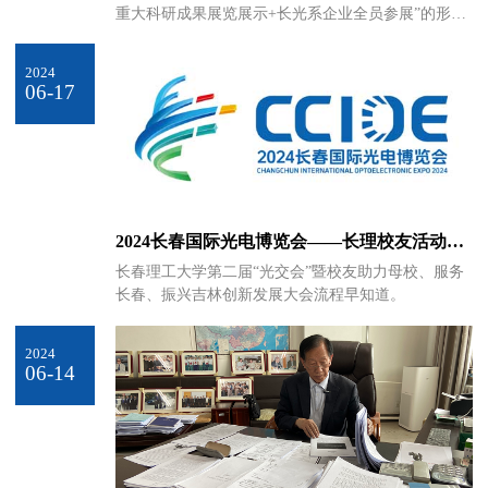
重大科研成果展览展示+长光系企业全员参展”的形
式“盛装”亮相本届光博会，高水平全面展示国立科研
机构的综合实力以及长光产业的蓬勃生机。
2024
06-17
2024长春国际光电博览会——长理校友活动早
知道！
长春理工大学第二届“光交会”暨校友助力母校、服务
长春、振兴吉林创新发展大会流程早知道。
2024
06-14