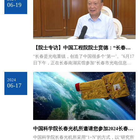
多人意识到，调动天上的卫星并非“贵不可及。”“吉林
06-19
一号”拍摄的“为人民服务”字样航标 受访者 供图而在
今年10月25日首个台湾光复日，“吉林一号”卫星拍摄
的台湾高清地图，清晰展现的台湾街景和山川湖海画
面，再次引发海内外关注。“卫星影像引发热议背
后，是卫星高时间分辨率和高空间分辨率的能力体
现。”长光卫星公司副总经理贾宏光
【院士专访】中国工程院院士贲德：“长春是
光电发源地，培育光电产业大有可为”
“长春是光电重镇，创造了中国很多个‘第一’。”6月17
日下午，正在长春南湖宾馆参加“长春市光电信息产
业专家委员会第二次会议”的贲德由衷发出感慨。
2024
06-17
中国科学院长春光机所邀请您参加2024长春国
际光电博览会
中国科学院长春光机所采用“1+N”的方式，以“研究所