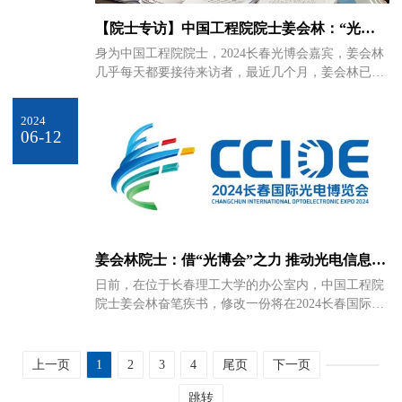
【院士专访】中国工程院院士姜会林：“光博
会是世界了解长春、支持长春、发展长春的国
身为中国工程院院士，2024长春光博会嘉宾，姜会林
际舞台”
几乎每天都要接待来访者，最近几个月，姜会林已全
身心投入到光博会的相关会议活动准备中，敲定会议
议程、整理会议发言稿、接受各新闻媒体的采访。
2024
06-12
姜会林院士：借“光博会”之力 推动光电信息产
业发展
日前，在位于长春理工大学的办公室内，中国工程院
院士姜会林奋笔疾书，修改一份将在2024长春国际光
电博览会上作的报告。作为中国光电技术领域的知名
学者，姜会林将在此次光博会上进行多场发言并作报
告。
上一页
1
2
3
4
尾页
下一页
跳转