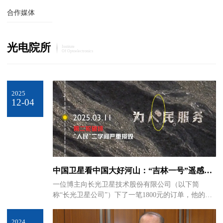
合作媒体
光电院所
Institute
Of Optoelectronics
2025
12-04
中国卫星看中国大好河山：“吉林一号”遥感星
座走进寻常百姓家
一位博主向长光卫星技术股份有限公司（以下简
称“长光卫星公司”）下了一笔1800元的订单，他的需
求是调用“吉林一号”卫星持续追踪并记录新疆哈密一
处“为人民服务”字样航标的修复过程。这个价格让很
2024