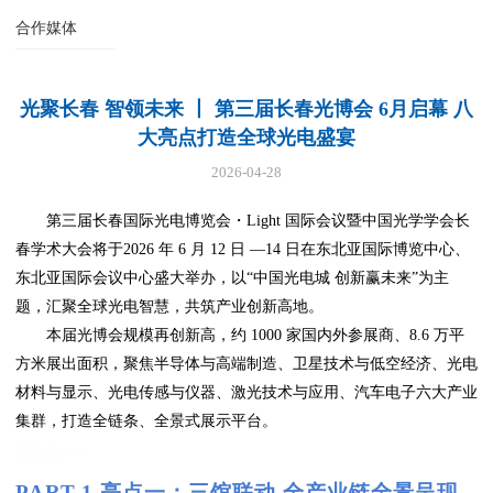
合作媒体
光聚长春 智领未来 丨 第三届长春光博会 6月启幕 八
大亮点打造全球光电盛宴
2026-04-28
第三届长春国际光电博览会・Light 国际会议暨中国光学学会长
春学术大会将于2026 年 6 月 12 日 —14 日在东北亚国际博览中心、
东北亚国际会议中心盛大举办，以“中国光电城 创新赢未来”为主
题，汇聚全球光电智慧，共筑产业创新高地。
本届光博会规模再创新高，约 1000 家国内外参展商、8.6 万平
方米展出面积，聚焦半导体与高端制造、卫星技术与低空经济、光电
材料与显示、光电传感与仪器、激光技术与应用、汽车电子六大产业
集群，打造全链条、全景式展示平台。
亮点一：
PART.1
亮点一：三馆联动 全产业链全景呈现