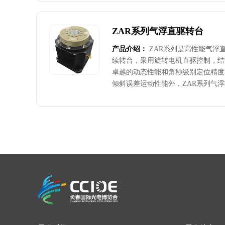
±125nm，定位精度+150nm至±200
动精度，高动态性能和较强负载能力
用于以下场景：生物医疗领域的基因
ZAR系列气浮直驱转台
检测、表面轮廓检测、光纤对准、光
扫描过程。
产品介绍：
ZAR系列是高性能气浮直
续转台，采用旋转电机直驱控制，结
卓越的动态性能和角秒级别定位精度
倾斜误差运动性能外，ZAR系列气
位精度、重复性及负载能力，易集成
高转速达6000rpm，可以根据客
角精度+2arc sec，重复性+1arc 
应用于:测量检测、生物样片加工及
光学对准、检测和校准系统。