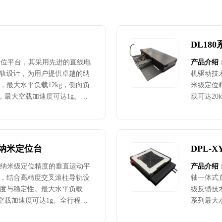
DL18
米定位平台，其采用先进的直线电
产品介绍
轨设计，为用户提供卓越的纳
机驱动技
最大水平负载12kg，侧向负
米级定位
/s，最大空载加速度可达1g。全
载可达20
分辨率1nm，重复定位精度
行程平面
0nm。DL130系列平台是兼顾运动
±100nm
负载能力的综合性纳米定位平
兼顾运动
域的基因测序、光纤微系统加
定位平台
轴纳米定位台
DPL-
、表面轮廓检测等需要纳米级
系统加工
MS传感器
项目.
安装纳米级定位精度的垂直运动平
产品介绍
，结合高精度交叉滚柱导轨设
轴一体式
度与稳定性。最大水平负载
级反馈技
最大空载加速度可达1g。全行程平
系列最大水
m，重复定位精度±100nm至
加速度可达