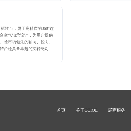
nm。DL130ZL系列平台是兼顾运
200mm×
的综合性纳米定位平台，可应
根据客户
测序、光纤微系统加工、测量
差、全行程
学制造和检测、传感器测试和
速段位置误
±150nm
驱转台，属于高精度的360°连
合空气轴承设计，为用户提供
。除市场领先的轴向、径向、
浮转台还具备卓越的旋转绝对定
于多轴运动系统。ZAR系列最
户的应用提供灵活的定制方案。转
sec，轴向和径向跳动小于300nm，可
观测油墨厚度测量、精密制造、
首页
关于CCIOE
展商服务