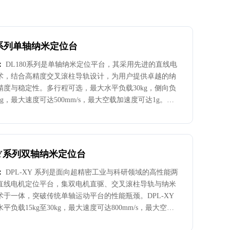
0系列单轴纳米定位台
：
DL180系列是单轴纳米定位平台，其采用先进的直线电
术，结合高精度交叉滚柱导轨设计，为用户提供卓越的纳
精度与稳定性。多行程可选，最大水平负载30kg，侧向负
kg，最大速度可达500mm/s，最大空载加速度可达1g。全
度和直线度小于士2μm，分辨率1nm，重复定位精度
至±125nm，定位精度+150nm至±200nm。DL180系列平台是
精度，大行程，高动态性能和较强负载能力的综合性纳米
，可应用于以下场景：生物医疗领域的基因测序、光纤微
XY系列双轴纳米定位台
、测量检测、表面轮廓检测等需要纳米级定位精度的检测
：
DPL-XY 系列是面向超精密工业与科研领域的高性能两
直线电机定位平台，集双电机直驱、交叉滚柱导轨与纳米
术于一体，突破传统单轴运动平台的性能瓶颈。DPL-XY
平负载15kg至30kg，最大速度可达800mm/s，最大空载
1g。采用化设计，覆盖100mm×1000mm、