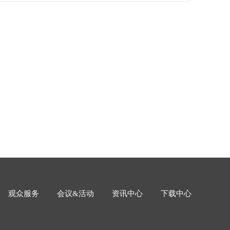
200mm、250mm×250mm 及300mm×300mm标准行程，可以
的应用提供灵活的定制方案。低侧面高度，较小阿贝误
平面度和直线度小于±2um 、 动态性能极佳，1mm/s匀
差小于±20nm、分辨率1nm，重复定位精度±100nm至
，定位
观众服务
会议&活动
资讯中心
下载中心