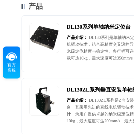
产品
DL130系列单轴纳米定位台
产品介绍：
DL130系列是单轴纳
机驱动技术，结合高精度交叉滚柱导
米级定位精度与稳定性。多行程可选，
载可达10kg，最大速度可达350mm
官方
行程平面度和直线度小于士1.5μm，
客服
±100nm，定位精度+250nm至±30
精度，灵活行程，高动态性能和较强
台，可应用于以下场景：生物医疗领
DL130ZL系列垂直安装单
工、半导体晶圆缺陷检测、测量检测
定位精度的检测项目微型元件(如ME
产品介绍：
DL130ZL系列是Z向
台，其采用先进的直线电机驱动技术
计，为用户提供卓越的纳米级定位精
10kg，最大速度可达200mm/s，
面度和直线度小于士2μm，分辨率1n