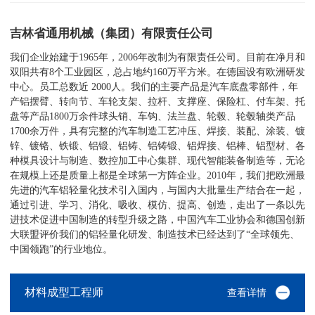
吉林省通用机械（集团）有限责任公司
我们企业始建于1965年，2006年改制为有限责任公司。目前在净月和
双阳共有8个工业园区，总占地约160万平方米。在德国设有欧洲研发
中心。员工总数近 2000人。我们的主要产品是汽车底盘零部件，年
产铝摆臂、转向节、车轮支架、拉杆、支撑座、保险杠、付车架、托
盘等产品1800万余件球头销、车钩、法兰盘、轮毂、轮毂轴类产品
1700余万件，具有完整的汽车制造工艺冲压、焊接、装配、涂装、镀
锌、镀铬、铁锻、铝锻、铝铸、铝铸锻、铝焊接、铝棒、铝型材、各
种模具设计与制造、数控加工中心集群、现代智能装备制造等，无论
在规模上还是质量上都是全球第一方阵企业。2010年，我们把欧洲最
先进的汽车铝轻量化技术引入国内，与国内大批量生产结合在一起，
通过引进、学习、消化、吸收、模仿、提高、创造，走出了一条以先
进技术促进中国制造的转型升级之路，中国汽车工业协会和德国创新
大联盟评价我们的铝轻量化研发、制造技术已经达到了“全球领先、
中国领跑”的行业地位。
材料成型工程师
查看详情