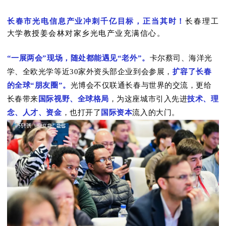
长春市光电信息产业冲刺千亿目标，正当其时！
长春理工
大学教授姜会林对家乡光电产业充满信心。
“一展两会”现场，随处都能遇见“老外”。
卡尔蔡司、海洋光
学、全欧光学等近30家外资头部企业到会参展，
扩容了长春
的全球“朋友圈”。
光博会不仅联通长春与世界的交流，更给
长春带来
国际视野、全球格局
，为这座城市引入先进
技术、理
念、人才、资金
，也打开了
国际资本
流入的大门。