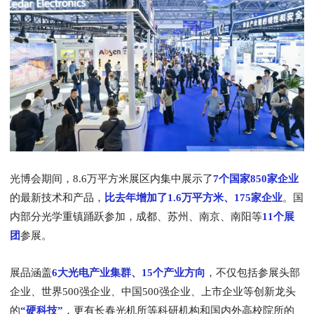
光博会期间，8.6万平方米展区内集中展示了
7个国家
850家企业
的最新技术和产品，
比去年增加了1.6万平方米、175家企业
。国
内部分光学重镇踊跃参加，成都、苏州、南京、南阳等
1
1
个展
团
参展。
展品涵盖
6大光电产业集群、15个产业方向
，不仅包括参展头部
企业、世界500强企业、中国500强企业、上市企业等创新龙头
的
“硬科技”
，更有长春光机所等科研机构和国内外高校院所的