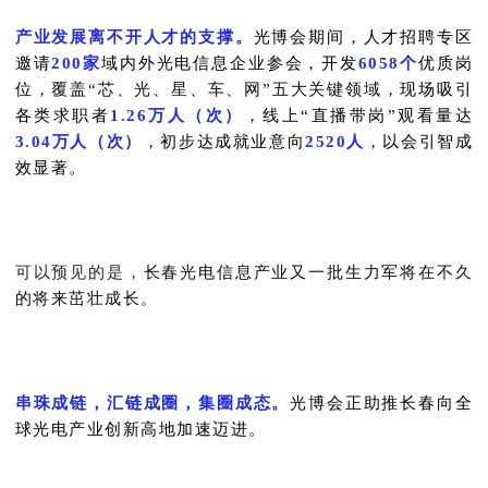
产业发展离不开人才的支撑。
光博会期间，人才招聘专区
邀请
200家
域内外光电信息企业参会，开发
6058个
优质岗
位，
覆盖“芯、光、星、车、网”五大关键领域
，现场吸引
各类求职者
1.26万人（次）
，线上“直播带岗”观看量达
3.04万人（次）
，初步达成就业意向
2520人
，以会引智成
效显著。
可以预见的是，
长春光电信息产业又一批生力军将在不久
的将来茁壮成长。
串珠成链，汇链成圈，集圈成态。
光博会正助推长春向全
球光电产业创新高地加速迈进。